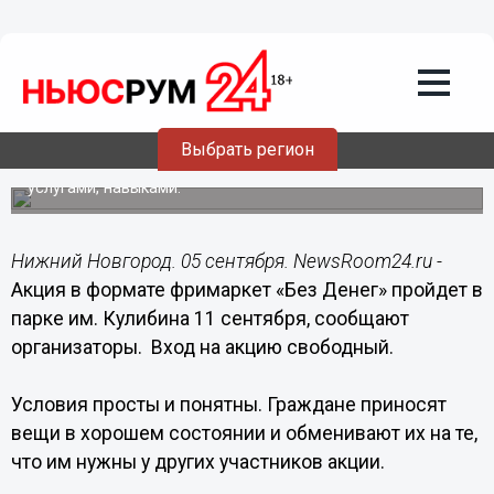
Общество
05.09.2016
08:50
Акцию "фримаркет" проведут в
нижегородском парке Кулибина
Выбрать регион
Нижегородцы бесплатно обменяются вещами, идеями,
услугами, навыками.
Нижний Новгород. 05 сентября. NewsRoom24.ru -
Акция в формате фримаркет «Без Денег» пройдет в
парке им. Кулибина 11 сентября, сообщают
организаторы. Вход на акцию свободный.
Условия просты и понятны. Граждане приносят
вещи в хорошем состоянии и обменивают их на те,
что им нужны у других участников акции.