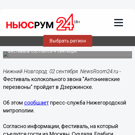
Общество
02.09.2016
20:59
Фестиваль колокольного звона
"Антониевские перезвоны" пройдет в
Выбрать регион
Дзержинске
Фестиваль состоится 4 сентября.
Нижний Новгород. 02 сентября. NewsRoom24.ru -
Фестиваль колокольного звона "Антониевские
перезвоны" пройдет в Дзержинске.
Об этом
сообщает
пресс-служба Нижегородской
митрополии.
Согласно информации, фестиваль, на который
съедутся гости из Москвы, Суздаля, Елабуги,