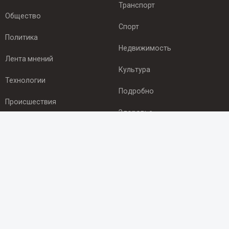
Транспорт
Общество
Спорт
Политика
Недвижимость
Лента мнений
Культура
Технологии
Подробно
Происшествия
Здоровье
Экономика
ПОДПИСКА
Подпишись на рассылку NEWSROOM24
и будь
в курсе новостей в своём городе:
Подписаться