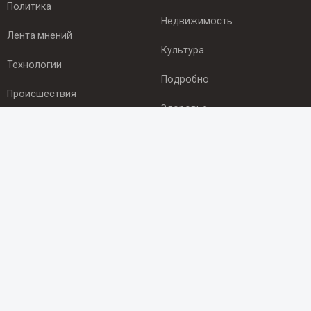
Политика
Недвижимость
Лента мнений
Культура
Технологии
Подробно
Происшествия
Здоровье
Экономика
ПОДПИСКА
Подпишись на рассылку NEWSROOM24
и будь
в курсе новостей в своём городе:
Подписаться
© 2012 - 2025 ООО "Ньюсрум" (ИА Newsroom24 (Ньюсрум24).
Учредитель — ООО "Ньюсрум"