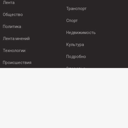
Лента
Транспорт
Общество
Спорт
Политика
Недвижимость
Лента мнений
Культура
Технологии
Подробно
Происшествия
Здоровье
Экономика
ПОДПИСКА
Подпишись на рассылку NEWSROOM24
и будь
в курсе новостей в своём городе:
Подписаться