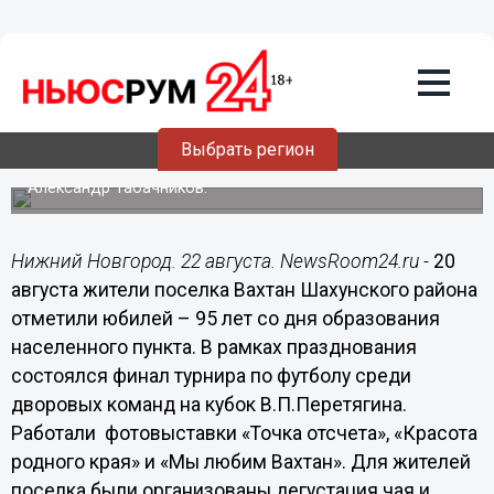
Общество
22.08.2016
18:33
В Нижегородской области отметили
95-летие поселка Вахтан
Выбрать регион
В торжествах принял участие заместитель председателя
ЗСНО, и.п. секретаря НРО партии "Единая Россия"
Александр Табачников.
Нижний Новгород. 22 августа. NewsRoom24.ru -
20
августа жители поселка Вахтан Шахунского района
отметили юбилей – 95 лет со дня образования
населенного пункта. В рамках празднования
состоялся финал турнира по футболу среди
дворовых команд на кубок В.П.Перетягина.
Работали фотовыставки «Точка отсчета», «Красота
родного края» и «Мы любим Вахтан». Для жителей
поселка были организованы дегустация чая и