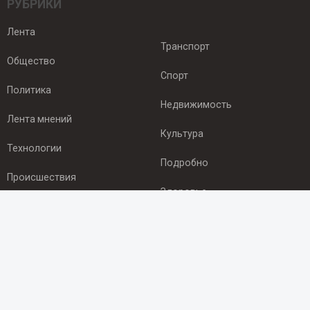
РУБРИКИ
Лента
Транспорт
Общество
Спорт
Политика
Недвижимость
Лента мнений
Культура
Технологии
Подробно
Происшествия
Здоровье
Экономика
ПОДПИСКА
Подпишись на рассылку NEWSROOM24
и будь
в курсе новостей в своём городе: