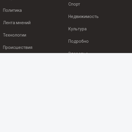
Спорт
Политика
Недвижимость
Лента мнений
Культура
Технологии
Подробно
Происшествия
Здоровье
Экономика
ПОДПИСКА
Подпишись на рассылку NEWSROOM24
и будь
в курсе новостей в своём городе:
Подписаться