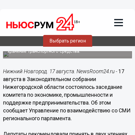
17.08.2016
15:16
Изменения в закон об эвакуации
транспортных средств поддержали
депутаты нижегородского
Заксобрания
Выбрать регион
Забрать автомобиль со штрафстоянки можно будет без
квитанции об оплате расходов за перемещение и
хранение транспортного средства.
Нижний Новгород. 17 августа. NewsRoom24.ru -
17
августа в Законодательном собрании
Нижегородской области состоялось заседание
комитета по экономике, промышленности и
поддержке предпринимательства. Об этом
сообщает Управление по взаимодействию со СМИ
регионального парламента.
Депутаты рекомендовали принять в двух чтениях