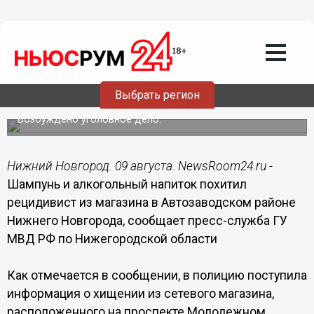
Общество
09.08.2016
14:05
Шампунь и алкогольный напиток
похитил рецидивист из магазина в
Выбрать регион
Автозаводском районе
Возбуждено уголовное дело.
Нижний Новгород. 09 августа. NewsRoom24.ru -
Шампунь и алкогольный напиток похитил
рецидивист из магазина в Автозаводском районе
Нижнего Новгорода, сообщает пресс-служба ГУ
МВД РФ по Нижегородской области
Как отмечается в сообщении, в полицию поступила
информация о хищении из сетевого магазина,
расположенного на проспекте Молодежном.