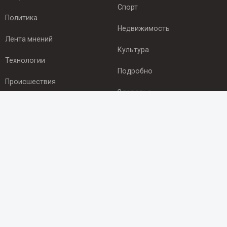
Спорт
Политика
Недвижимость
Лента мнений
Культура
Технологии
Подробно
Происшествия
Здоровье
Экономика
ПОДПИСКА
Подпишись на рассылку NEWSROOM24
и будь
в курсе новостей в своём городе:
Подписаться