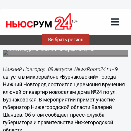
08.08.2016
14:31
В микрорайоне «Бурнаковский»
отпразднуют новоселье семьи
работников предприятий оборонно-
промышленного комплекса
Выбрать регион
Ключи от квартир новоселы получат из рук губернатора
Нижегородской области Валерия Шанцева.
Нижний Новгород. 08 августа. NewsRoom24.ru -
9
августа в микрорайоне «Бурнаковский» города
Нижний Новгород состоится церемония вручения
ключей от квартир новоселам дома №24 по ул.
Бурнаковская. В мероприятии примет участие
губернатор Нижегородской области Валерий
Шанцев. Об этом сообщает пресс-служба
губернатора и правительства Нижегородской
области.