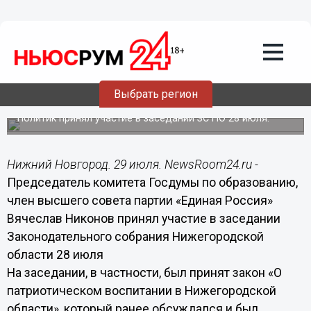
Общество
29.07.2016
11:27
Вячеслав Никонов: Патриотизм – это
желание добра и благополучия своей
Выбрать регион
Родине
Политик принял участие в заседании ЗС НО 28 июля.
Нижний Новгород. 29 июля. NewsRoom24.ru -
Председатель комитета Госдумы по образованию,
член высшего совета партии «Единая Россия»
Вячеслав Никонов принял участие в заседании
Законодательного собрания Нижегородской
области 28 июля
На заседании, в частности, был принят закон «О
патриотическом воспитании в Нижегородской
области», который ранее обсуждался и был