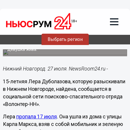
Общество
27.07.2016
17:19
Пропавшая в Нижнем Новгороде 15-
Выбрать регион
летняя Лера Дуболазова найдена
Девушка жива.
Нижний Новгород. 27 июля. NewsRoom24.ru -
15-летняя Лера Дуболазова, которую разыскивали
в Нижнем Новгороде, найдена, сообщается в
социальной сети поисково-спасательного отряда
«Волонтер-НН».
Лера
пропала 17 июля
. Она ушла из дома с улицы
Карла Маркса, взяв с собой мобильник и зеленую