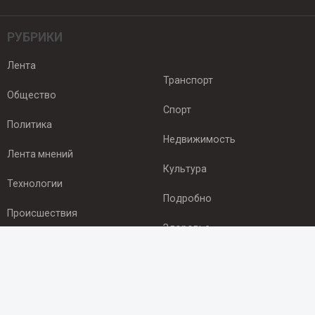
РУБРИКИ
Лента
Транспорт
Общество
Спорт
Политика
Недвижимость
Лента мнений
Культура
Технологии
Подробно
Происшествия
Здоровье
Экономика
ПОДПИСКА
Подпишись на рассылку NEWSROOM24
и будь
в курсе новостей в своём городе: