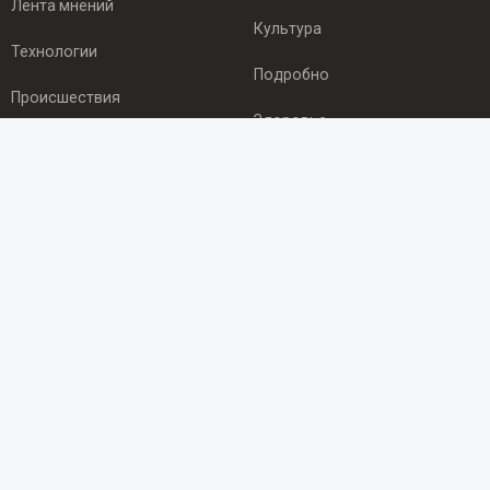
Лента мнений
Культура
Технологии
Подробно
Происшествия
Здоровье
Экономика
ПОДПИСКА
Подпишись на рассылку NEWSROOM24
и будь
в курсе новостей в своём городе:
Подписаться
© 2012 - 2025 ООО "Ньюсрум" (ИА Newsroom24 (Ньюсрум24).
Учредитель — ООО "Ньюсрум"
Свидетельство о регистрации СМИ ИА № ФС 77 - 45920 от 22.07.2011г.
выдано Федеральной службой по надзору в сфере связи,
информационных технологий и массовый коммуникаций.