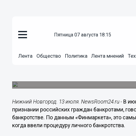
пятница 07 августа 18:15
Общество
Лента
Общество
Политика
Лента мнений
Тех
13.07.2016
08:30
Июнь принес рекордное число 
Компании банкротятся реже.
Нижний Новгород. 13 июля. NewsRoom24.ru -
В ию
признании российских граждан банкротами, гов
банкротстве. По данным «Финмаркета», это самы
когда ввели процедуру личного банкротства.