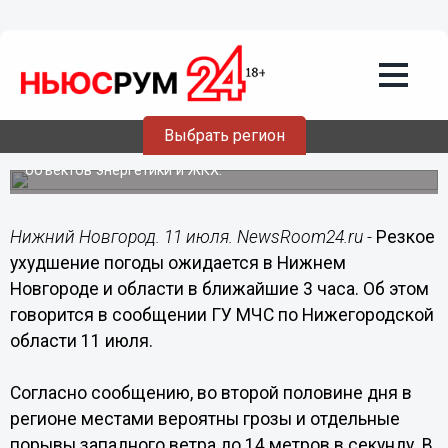
11.07.2016
15:50
Резкое ухудшение погоды ожидается в
Нижнем Новгороде и области в
ближайшие 3 часа
Выбрать регион
В связи с этим возможно возникновение ЧС: поражение
разрядами атмосферного электричества (молниями)
объектов энергетики и ЖКХ.
Нижний Новгород. 11 июля. NewsRoom24.ru -
Резкое
ухудшение погоды ожидается в Нижнем
Новгороде и области в ближайшие 3 часа. Об этом
говорится в сообщении ГУ МЧС по Нижегородской
области 11 июля.
Согласно сообщению, во второй половине дня в
регионе местами вероятны грозы и отдельные
порывы западного ветра до 14 метров в секунду. В