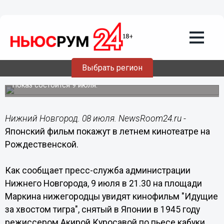
Общество
08.07.2016
09:35
Японский фильм покажут в летнем
Выбрать регион
кинотеатре на Рождественской
Показ состоится 9 июля.
Нижний Новгород. 08 июля. NewsRoom24.ru -
Японский фильм покажут в летнем кинотеатре на
Рождественской.
Как сообщает пресс-служба администрации
Нижнего Новгорода, 9 июля в 21.30 на площади
Маркина нижегородцы увидят кинофильм "Идущие
за хвостом тигра", снятый в Японии в 1945 году
режиссером Акирой Куросавой по пьесе кабуки