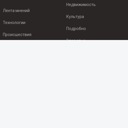
Недвижимость
Лента мнений
Культура
Технологии
Подробно
Происшествия
Здоровье
Экономика
ПОДПИСКА
Подпишись на рассылку NEWSROOM24
и будь
в курсе новостей в своём городе:
Подписаться
© 2012 - 2025 ООО "Ньюсрум" (ИА Newsroom24 (Ньюсрум24).
Учредитель — ООО "Ньюсрум"
Свидетельство о регистрации СМИ ИА № ФС 77 - 45920 от 22.07.2011г.