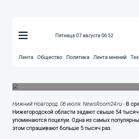
Общество
пятница 07 августа 06:52
06.07.2016
16:21
О чем нижегородцы спрашивал
Лента
Общество
Политика
Лента мнений
Тех
поцелуя
Ко Всемирному дню поцелуя Яндекс собрал пр
пользователей о поцелуях.
Нижний Новгород. 06 июля. NewsRoom24.ru -
В ср
Нижегородской области задают свыше 54 тысяч 
упоминаются поцелуи. Одна из самых популярных
этом спрашивают больше 5 тысяч раз.