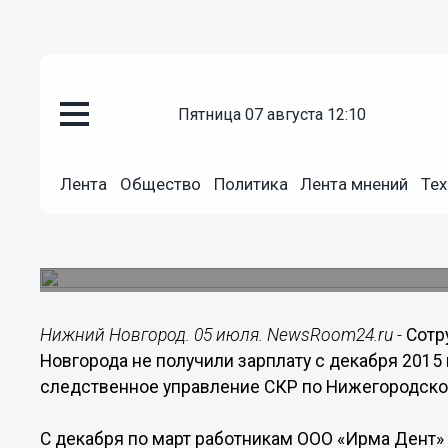
пятница 07 августа 12:10
Общество
05.07.2016
14:05
Лента
Общество
Политика
Лента мнений
Тех
Сотрудники одного из предпри
получили зарплату с декабря 2
Возбуждено уголовное дело.
Нижний Новгород. 05 июля. NewsRoom24.ru -
Сотр
Новгорода не получили зарплату с декабря 2015 
следственное управление СКР по Нижегородско
С декабря по март работникам ООО «Ирма Дент» 