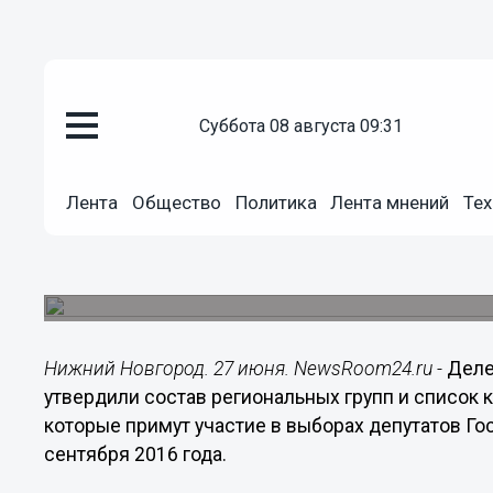
Общество
суббота 08 августа 09:31
27.06.2016
18:41
15 победителей нижегородског
голосования «Единой России» 
Лента
Общество
Политика
Лента мнений
Тех
депутатов Госдумы
Съезд «Единой России» выдвинул кандидатов д
Государственной Думы.
Нижний Новгород. 27 июня. NewsRoom24.ru -
Деле
утвердили состав региональных групп и список 
которые примут участие в выборах депутатов Го
сентября 2016 года.