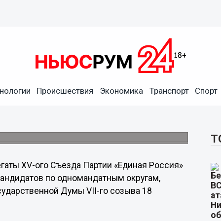
о предварительного
примут участие в выборах
нологии
Происшествия
Экономика
Транспорт
Спорт
ля участия в выборах депутатов
Т
гаты XV-ого Съезда Партии «Единая Россия»
кандидатов по одномандатным округам,
сударственной Думы VII-го созыва 18