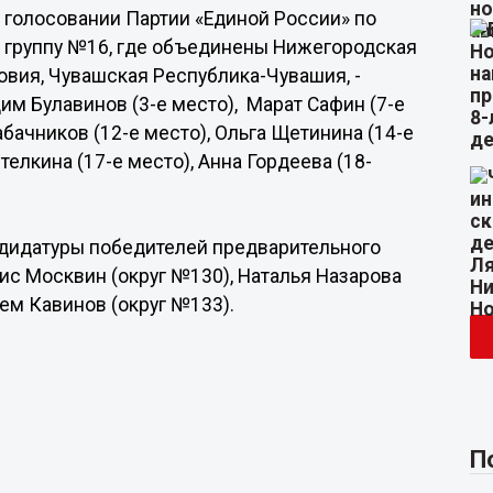
м голосовании Партии «Единой России» по
 группу №16, где объединены Нижегородская
овия, Чувашская Республика-Чувашия, -
им Булавинов (3-е место), Марат Сафин (7-е
абачников (12-е место), Ольга Щетинина (14-е
телкина (17-е место), Анна Гордеева (18-
дидатуры победителей предварительного
ис Москвин (округ №130), Наталья Назарова
тем Кавинов (округ №133).
П