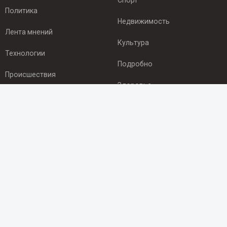
Спорт
Политика
Недвижимость
Лента мнений
Культура
Технологии
Подробно
Происшествия
Здоровье
Экономика
ПОДПИСКА
Подпишись на рассылку NEWSROOM24
и будь
в курсе новостей в своём городе:
Подписаться
© 2012 - 2025 ООО "Ньюсрум" (ИА Newsroom24 (Ньюсрум24).