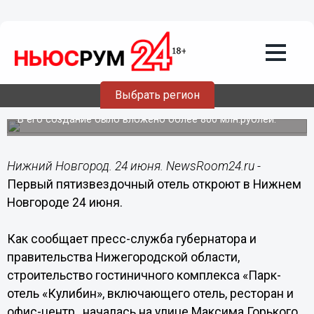
Общество
24.06.2016
06:00
Первый пятизвездочный отель
Выбрать регион
откроют в Нижнем Новгороде 24 июня
В его создание было вложено более 800 млн.рублей.
Нижний Новгород. 24 июня. NewsRoom24.ru -
Первый пятизвездочный отель откроют в Нижнем
Новгороде 24 июня.
Как сообщает пресс-служба губернатора и
правительства Нижегородской области,
строительство гостиничного комплекса «Парк-
отель «Кулибин», включающего отель, ресторан и
офис-центр , началась на улице Максима Горького