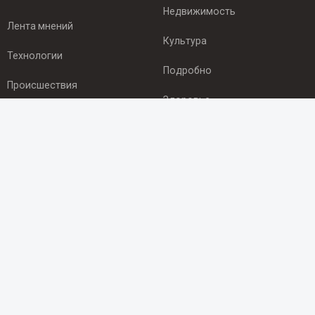
Недвижимость
Лента мнений
Культура
Технологии
Подробно
Происшествия
Здоровье
Экономика
ПОДПИСКА
Подпишись на рассылку NEWSROOM24
и будь
в курсе новостей в своём городе:
Подписаться
© 2012 - 2025 ООО "Ньюсрум" (ИА Newsroom24 (Ньюсрум24).
Учредитель — ООО "Ньюсрум"
Свидетельство о регистрации СМИ ИА № ФС 77 - 45920 от 22.07.2011г.