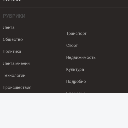
РУБРИКИ
Лента
Транспорт
Общество
Спорт
Политика
Недвижимость
Лента мнений
Культура
Технологии
Подробно
Происшествия
Здоровье
Экономика
ПОДПИСКА
Подпишись на рассылку NEWSROOM24
и будь
в курсе новостей в своём городе: