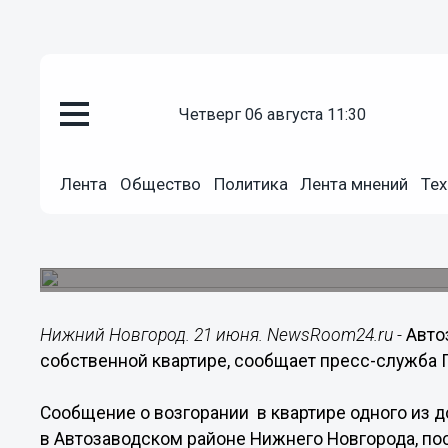
четверг 06 августа 11:30
Общество
21.06.2016
12:28
Лента
Общество
Политика
Лента мнений
Тех
Автозаводец едва не погиб при
квартире
Пожарные помогли мужчине выбраться из гор
Нижний Новгород. 21 июня. NewsRoom24.ru -
Авто
собственной квартире, сообщает пресс-служба 
Сообщение о возгорании в квартире одного из 
в Автозаводском районе Нижнего Новгорода, пос