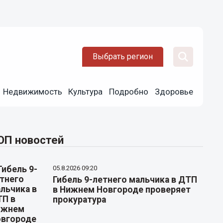
Выбрать регион
Недвижимость
Культура
Подробно
Здоровье
ОП новостей
05.8.2026 09:20
Гибель 9-летнего мальчика в ДТП
в Нижнем Новгороде проверяет
прокуратура