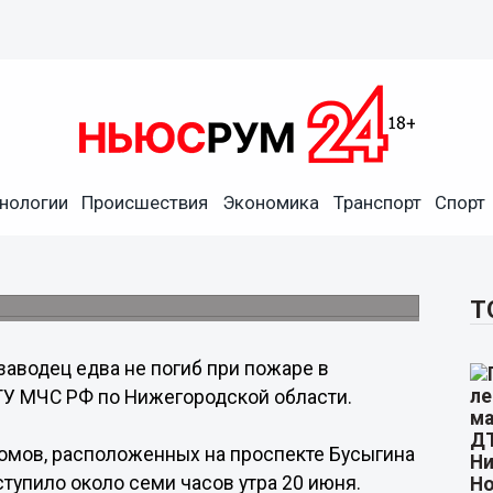
нологии
Происшествия
Экономика
Транспорт
Спорт
 пожаре в собственной
ящего жилища.
Т
заводец едва не погиб при пожаре в
ГУ МЧС РФ по Нижегородской области.
домов, расположенных на проспекте Бусыгина
тупило около семи часов утра 20 июня.