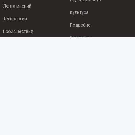
Лента мнений
Культура
Технологии
Подробно
Происшествия
Здоровье
Экономика
ПОДПИСКА
Подпишись на рассылку NEWSROOM24
и будь
в курсе новостей в своём городе:
Подписаться
© 2012 - 2025 ООО "Ньюсрум" (ИА Newsroom24 (Ньюсрум24).
Учредитель — ООО "Ньюсрум"
Свидетельство о регистрации СМИ ИА № ФС 77 - 45920 от 22.07.2011г.
выдано Федеральной службой по надзору в сфере связи,