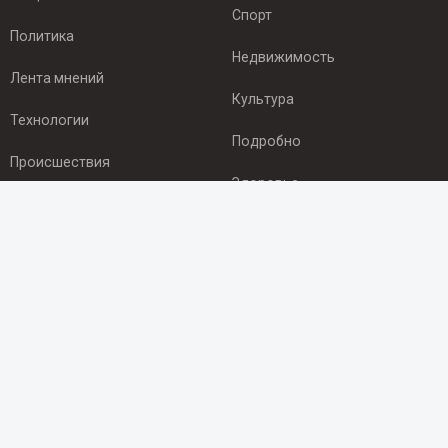
Спорт
Политика
Недвижимость
Лента мнений
Культура
Технологии
Подробно
Происшествия
Здоровье
Экономика
ПОДПИСКА
Подпишись на рассылку NEWSROOM24
и будь
в курсе новостей в своём городе:
Подписаться