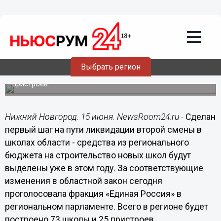
Общество
15.06.2016
20:14
Нижегородские единороссы добились
выделения дополнительных средств
на строительство школ
Выбрать регион
Всего в регионе будет построено 73 школы и 25
пристроев.
Нижний Новгород. 15 июня. NewsRoom24.ru -
Сделан
первый шаг на пути ликвидации второй смены в
школах области - средства из регионального
бюджета на строительство новых школ будут
выделены уже в этом году. За соответствующие
изменения в областной закон сегодня
проголосовала фракция «Единая Россия» в
региональном парламенте. Всего в регионе будет
построено 73 школы и 25 пристроев.