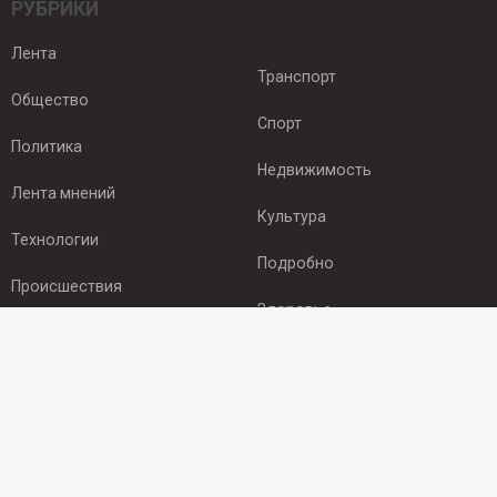
РУБРИКИ
Лента
Транспорт
Общество
Спорт
Политика
Недвижимость
Лента мнений
Культура
Технологии
Подробно
Происшествия
Здоровье
Экономика
ПОДПИСКА
Подпишись на рассылку NEWSROOM24
и будь
в курсе новостей в своём городе: