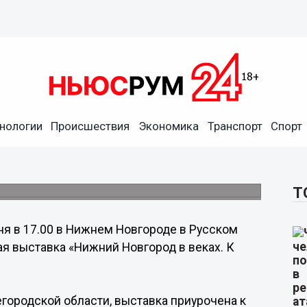
 «Нижний Новгород в веках.
» откроется в Нижнем
нологии
Происшествия
Экономика
Транспорт
Спорт
ьных документов, связанных с историей
жегородской области.
Т
ня в 17.00 в Нижнем Новгороде в Русском
я выставка «Нижний Новгород в веках. К
городской области, выставка приурочена к