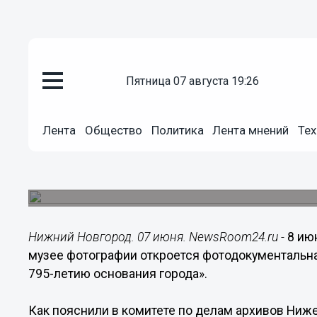
Общество
пятница 07 августа 19:26
07.06.2016
14:48
Фотодокументальная выставка
К 795-летию основания города
Лента
Общество
Политика
Лента мнений
Тех
Новгороде
Нижегородцы смогут увидеть фотокопии уникал
города, из фондов государственных архивов Ни
Нижний Новгород. 07 июня. NewsRoom24.ru -
8 ию
музее фотографии откроется фотодокументальна
795-летию основания города».
Как пояснили в комитете по делам архивов Ниже