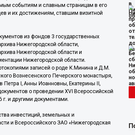
имым событиям и славным страницам в его
ев и их достижениям, ставшим визитной
кументов из фондов 3 государственных
архива Нижегородской области,
архива Нижегородской области и
ментации Нижегородской области.
отокопиями записей о роде К.Минина и Д.М.
дского Вознесенского Печерского монастыря,
в Петра I, Анны Иоанновны, Екатерины II,
документов о проведении XVI Всероссийской
г. и другими документами.
тва инвестиций, земельных и
сти и Всероссийского ЗАО «Нижегородская
П