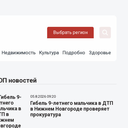
Выбрать регион
Недвижимость
Культура
Подробно
Здоровье
ОП новостей
05.8.2026 09:20
Гибель 9-летнего мальчика в ДТП
в Нижнем Новгороде проверяет
прокуратура