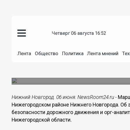
четверг 06 августа 16:52
Общество
Лента
Общество
Политика
Лента мнений
Тех
06.06.2016
16:46
Маршрутка наехала на пенсионе
Женщина находилась на остановке общественно
Нижний Новгород. 06 июня. NewsRoom24.ru -
Марш
Нижегородском районе Нижнего Новгорода. Об 
безопасности дорожного движения и орг-анали
Нижегородской области.