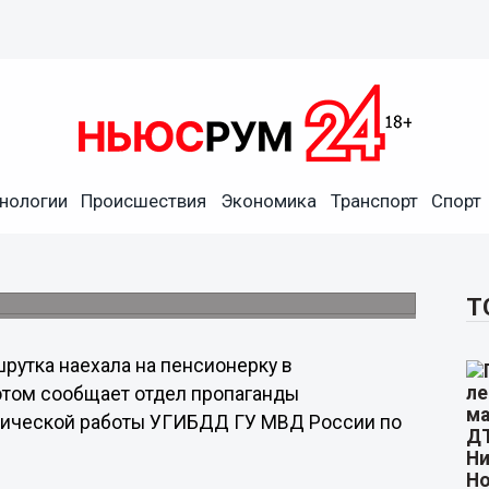
нологии
Происшествия
Экономика
Транспорт
Спорт
рку на улице Белинского
го транспорта.
Т
рутка наехала на пенсионерку в
этом сообщает отдел пропаганды
тической работы УГИБДД ГУ МВД России по