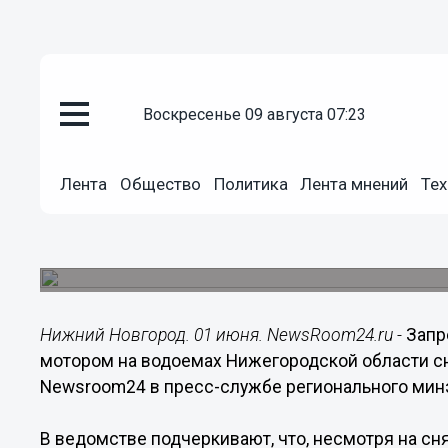
воскресенье 09 августа 07:23
Общество
01.06.2016
06:30
Лента
Общество
Политика
Лента мнений
Тех
Запрет движения маломерных 
водоемах Нижегородской облас
До 15 июня продолжает действовать ограничен
Нижний Новгород. 01 июня. NewsRoom24.ru -
Запр
мотором на водоемах Нижегородской области сн
Newsroom24 в пресс-службе регионального минэ
В ведомстве подчеркивают, что, несмотря на сн