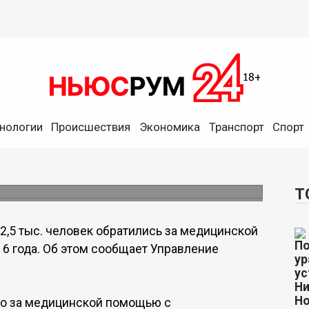
нологии
Происшествия
Экономика
Транспорт
Спорт
ились за медпомощью с
я 2016 года
 антиген вируса клещевого энцефалита.
Т
2,5 тыс. человек обратились за медицинской
6 года. Об этом сообщает Управление
его за медицинской помощью с