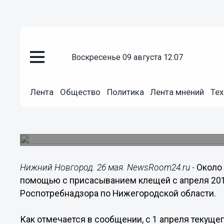
воскресенье 09 августа 12:07
Общество
26.05.2016
15:58
Лента
Общество
Политика
Лента мнений
Тех
Около 2,5 тыс. человек обрат
присасыванием клещей с апрел
В пяти клещах из 1826 исследованных выделен
Нижний Новгород. 26 мая. NewsRoom24.ru -
Около 
помощью с присасыванием клещей с апреля 201
Роспотребнадзора по Нижегородской области.
Как отмечается в сообщении, с 1 апреля текущ