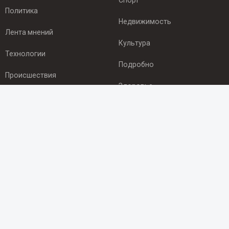
Спорт
Политика
Недвижимость
Лента мнений
Культура
Технологии
Подробно
Происшествия
Здоровье
Экономика
ПОДПИСКА
Подпишись на рассылку NEWSROOM24
и будь
в курсе новостей в своём городе:
Подписаться
© 2012 - 2025 ООО "Ньюсрум" (ИА Newsroom24 (Ньюсрум24).