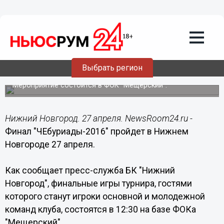
Общество
27.04.2016
07:00
Финал "ЧЕбуриады-2016" пройдет в
Выбрать регион
Нижнем Новгороде 27 апреля
Мероприятие состоится в ФОК "Мещерский".
Нижний Новгород. 27 апреля. NewsRoom24.ru -
Финал "ЧЕбуриады-2016" пройдет в Нижнем
Новгороде 27 апреля.
Как сообщает пресс-служба БК "Нижний
Новгород", финальные игры турнира, гостями
которого станут игроки основной и молодежной
команд клуба, состоятся в 12:30 на базе ФОКа
"Мещерский".