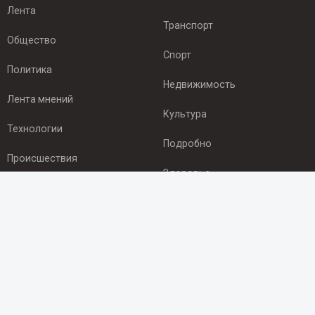
Лента
Транспорт
Общество
Спорт
Политика
Недвижимость
Лента мнений
Культура
Технологии
Подробно
Происшествия
Здоровье
Экономика
ПОДПИСКА
Подпишись на рассылку NEWSROOM24
и будь
в курсе новостей в своём городе:
Подписаться