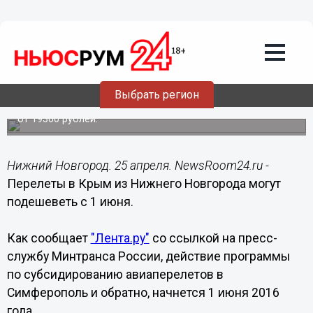
Общество
25.04.2016
07:30
Перелеты в Крым из Нижнего
Новгорода могут подешеветь с 1 июня
Выбрать регион
В настоящее время на август самый дешевый прямой
билет "туда-обратно" в Симферополь продается по цене
от 19300 рублей.
Нижний Новгород. 25 апреля. NewsRoom24.ru -
Перелеты в Крым из Нижнего Новгорода могут
подешеветь с 1 июня.
Как сообщает
"Лента.ру"
со ссылкой на пресс-
службу Минтранса России, действие программы
по субсидированию авиаперелетов в
Симферополь и обратно, начнется 1 июня 2016
года.