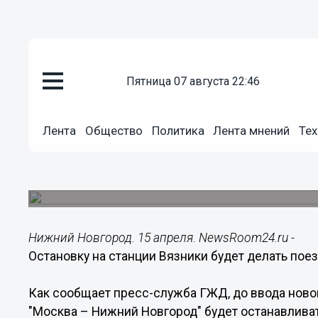
пятница 07 августа 22:46
Общество
15.04.2016
04:00
Лента
Общество
Политика
Лента мнений
Тех
Остановку на станции Вязники 
с 15 апреля
Продолжительность стоянки составит две мину
Нижний Новгород. 15 апреля. NewsRoom24.ru -
Остановку на станции Вязники будет делать поез
Как сообщает пресс-служба ГЖД, до ввода нов
"Москва – Нижний Новгород" будет останавлива