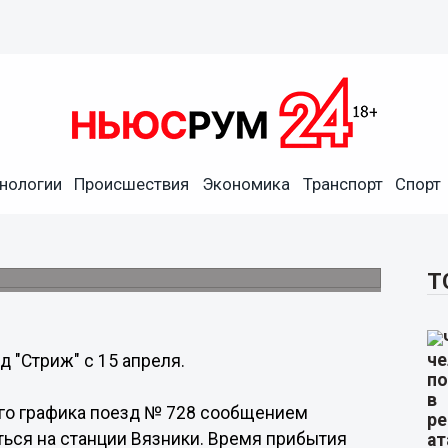
нологии
Происшествия
Экономика
Транспорт
Спорт
будет делать поезд "Стриж"
ты.
Т
д "Стриж" с 15 апреля.
ого графика поезд № 728 сообщением
ться на станции Вязники. Время прибытия