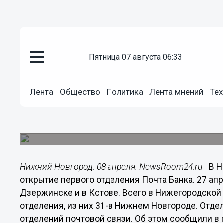
пятница 07 августа 06:33
Общество
08.04.2016
10:22
Лента
Общество
Политика
Лента мнений
Тех
В Нижегородской области отк
Банка
Первое отделение появится в Нижнем Новгороде
Нижний Новгород. 08 апреля. NewsRoom24.ru -
В Н
открытие первого отделения Почта Банка. 27 апр
Дзержинске и в Кстове. Всего в Нижегородской 
отделения, из них 31-в Нижнем Новгороде. Отдел
отделений почтовой связи. Об этом сообщили 