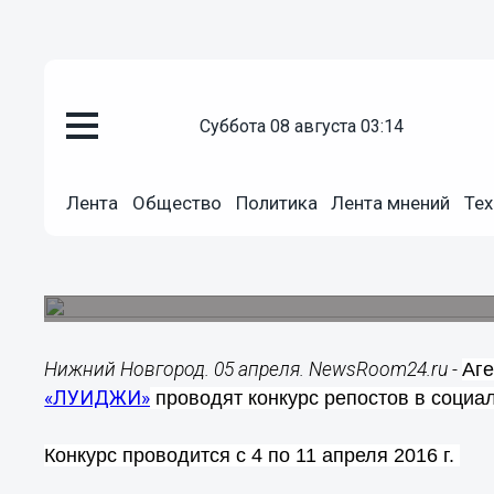
суббота 08 августа 03:14
Общество
Лента
Общество
Политика
Лента мнений
Тех
05.04.2016
12:31
Выиграй романтический ужин в
Конкурс проводится в группе Newsroom24 в ВКо
Нижний Новгород. 05 апреля. NewsRoom24.ru -
Аге
«ЛУИДЖИ»
проводят конкурс репостов в социал
Конкурс проводится с 4 по 11 апреля 2016 г.