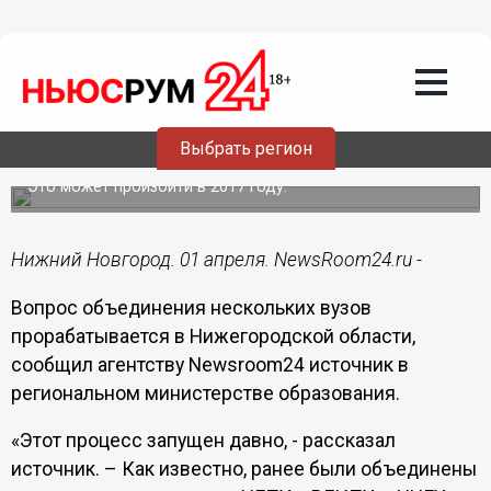
Общество
01.04.2016
13:58
Слияние нескольких вузов
Выбрать регион
планируется в Нижегородской области
Это может произойти в 2017 году.
Нижний Новгород. 01 апреля. NewsRoom24.ru -
Вопрос объединения нескольких вузов
прорабатывается в Нижегородской области,
сообщил агентству
Newsroom
24 источник в
региональном министерстве образования.
«Этот процесс запущен давно, - рассказал
источник. – Как известно, ранее были объединены