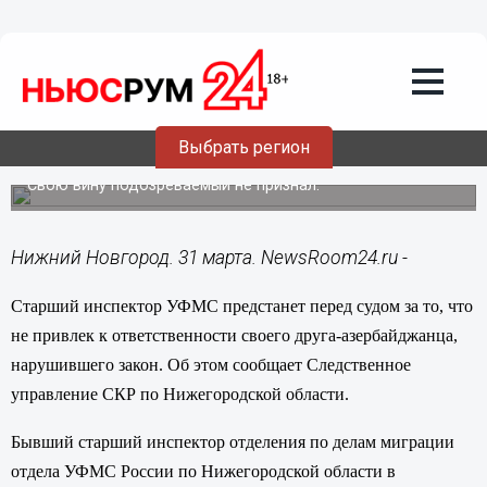
Общество
31.03.2016
15:25
Старший инспектор УФМС предстанет
перед судом за то, что не привлек к
ответственности своего друга-
Выбрать регион
азербайджанца, нарушившего закон
Свою вину подозреваемый не признал.
Нижний Новгород. 31 марта. NewsRoom24.ru -
Старший инспектор УФМС предстанет перед судом за то, что
не привлек к ответственности своего друга-азербайджанца,
нарушившего закон. Об этом сообщает Следственное
управление СКР по Нижегородской области.
Бывший старший инспектор отделения по делам миграции
отдела УФМС России по Нижегородской области в