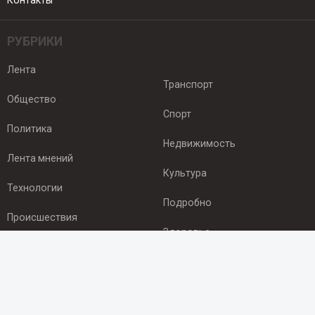
Контакты
РУБРИКИ
Лента
Транспорт
Общество
Спорт
Политика
Недвижимость
Лента мнений
Культура
Технологии
Подробно
Происшествия
Здоровье
Экономика
ПОДПИСКА
Подпишись на рассылку NEWSROOM24
и будь
в курсе новостей в своём городе: