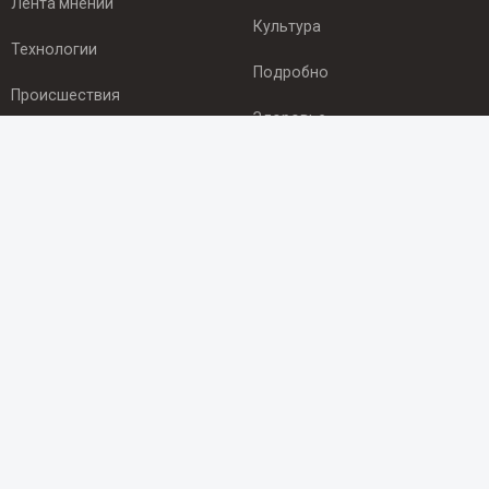
Лента мнений
Культура
Технологии
Подробно
Происшествия
Здоровье
Экономика
ПОДПИСКА
Подпишись на рассылку NEWSROOM24
и будь
в курсе новостей в своём городе:
Подписаться
© 2012 - 2025 ООО "Ньюсрум" (ИА Newsroom24 (Ньюсрум24).
Учредитель — ООО "Ньюсрум"
Свидетельство о регистрации СМИ ИА № ФС 77 - 45920 от 22.07.2011г.
выдано Федеральной службой по надзору в сфере связи,
информационных технологий и массовый коммуникаций.