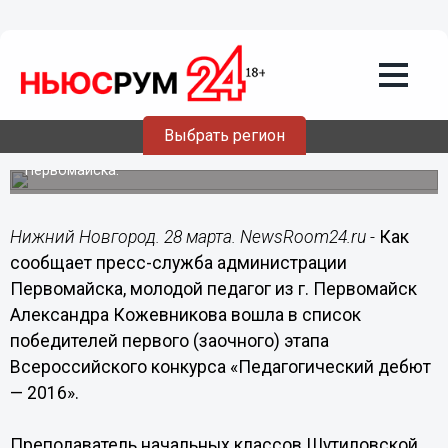
Общество
28.03.2016
18:50
Молодая учительница из Первомайска
борется за победу во всероссийском
конкурсе педагогов
Выбрать регион
Об этом сообщает пресс-служба администрации
Первомайска.
Нижний Новгород. 28 марта. NewsRoom24.ru -
Как
сообщает пресс-служба администрации
Первомайска, молодой педагог из г. Первомайск
Александра Кожевникова вошла в список
победителей первого (заочного) этапа
Всероссийского конкурса «Педагогический дебют
— 2016».
Преподаватель начальных классов Шутиловской