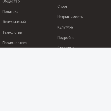
Общество
Спорт
Политика
Недвижимость
Лента мнений
Культура
Технологии
Подробно
Происшествия
Здоровье
Экономика
ПОДПИСКА
Подпишись на рассылку NEWSROOM24
и будь
в курсе новостей в своём городе:
Подписаться