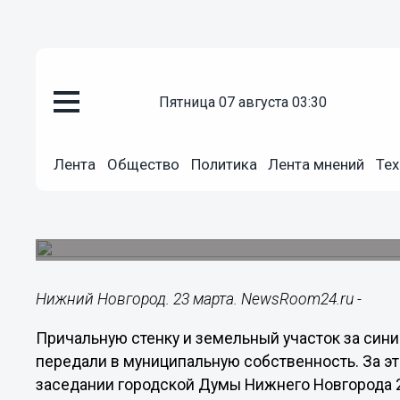
пятница 07 августа 03:30
Общество
23.03.2016
14:04
Лента
Общество
Политика
Лента мнений
Тех
На Нижневолжской набережной
забора»
Участок передают в муниципальную собственно
Нижний Новгород. 23 марта. NewsRoom24.ru -
Причальную стенку и земельный участок за си
передали в муниципальную собственность. За э
заседании городской Думы Нижнего Новгорода 2