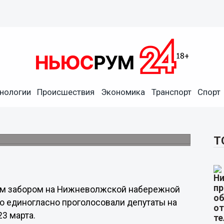
нологии
Происшествия
Экономика
Транспорт
Спорт
 решена проблема «синего
сть.
Т
ним забором на Нижневолжской набережной
то единогласно проголосовали депутаты на
3 марта.