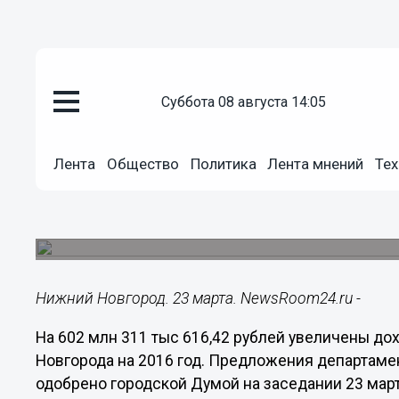
Общество
суббота 08 августа 14:05
23.03.2016
12:31
На 0,6 млрд рублей увеличен
Лента
Общество
Политика
Лента мнений
Тех
Нижнего Новгорода на 2016 го
Муниципалитет получил межбюджетный трансфе
«Стрелка».
Нижний Новгород. 23 марта. NewsRoom24.ru -
На 602 млн 311 тыс 616,42 рублей увеличены д
Новгорода на 2016 год. Предложения департаме
одобрено городской Думой на заседании 23 март