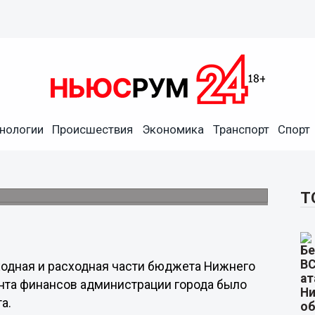
ы доходы и расходы бюджета
нологии
Происшествия
Экономика
Транспорт
Спорт
д
рт на строительство станции метро
Т
оходная и расходная части бюджета Нижнего
нта финансов администрации города было
а.