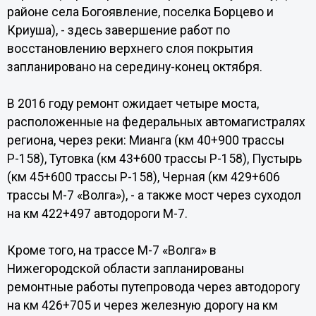
районе села Богоявление, поселка Борцево и
Криуша), - здесь завершение работ по
восстановлению верхнего слоя покрытия
запланировано на середину-конец октября.
В 2016 году ремонт ожидает четыре моста,
расположенные на федеральных автомагистралях
региона, через реки: Мианга (км 40+900 трассы
Р-158), Тутовка (км 43+600 трассы Р-158), Пустырь
(км 45+600 трассы Р-158), Черная (км 429+606
трассы М-7 «Волга»), - а также мост через суходол
на км 422+497 автодороги М-7.
Кроме того, на трассе М-7 «Волга» в
Нижегородской области запланированы
ремонтные работы путепровода через автодорогу
на км 426+705 и через железную дорогу на км