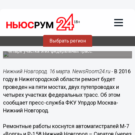
Общество
16.03.2016
15:38
Пять мостов отремонтируют на
федеральных трассах М-7 и Р-158 в
2016 году в Нижегородской области
Выбрать регион
Также будут отремонтированы два путепровода и
четыре участка этих федеральных трасс.
Нижний Новгород. 16 марта. NewsRoom24.ru -
В 2016
году в Нижегородской области ремонт будет
проведен на пяти мостах, двух путепроводах и
четырех участках федеральных трасс. Об этом
сообщает пресс-служба ФКУ Упрдор Москва-
Нижний Новгород.
Ремонтные работы коснутся автомагистралей М-7
«Волга» и Р-158 Нижний Новгород – Саратов (через