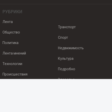
РУБРИКИ
Лента
Транспорт
Общество
Спорт
Политика
Недвижимость
Лента мнений
Культура
Технологии
Подробно
Происшествия
Здоровье
Экономика
ПОДПИСКА
Подпишись на рассылку NEWSROOM24
и будь
в курсе новостей в своём городе: