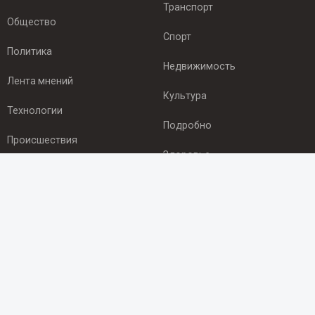
Транспорт
Общество
Спорт
Политика
Недвижимость
Лента мнений
Культура
Технологии
Подробно
Происшествия
Здоровье
Экономика
ПОДПИСКА
Подпишись на рассылку NEWSROOM24
и будь
в курсе новостей в своём городе:
Подписаться