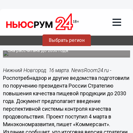
Общество
16.03.2016
09:07
В России появится Стратегия
Выбрать регион
повышения качества продовольствия
Она рассчитана до 2030 года.
Нижний Новгород. 16 марта. NewsRoom24.ru -
Роспотребнадзор и другие ведомства подготовили
по поручению президента России Стратегию
повышения качества пищевой продукции до 2030
года. Документ предполагает введение
перспективной системы контроля качества
продовольствия. Проект поступил 4 марта в
Минэкономразвития, пишет «Коммерсант».
Издание сообщает, что итоговая версия стратегии