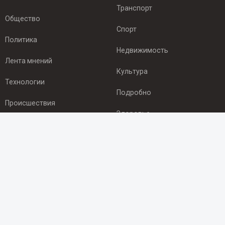
Транспорт
Общество
Спорт
Политика
Недвижимость
Лента мнений
Культура
Технологии
Подробно
Происшествия
Здоровье
Экономика
ПОДПИСКА
Подпишись на рассылку NEWSROOM24
и будь
в курсе новостей в своём городе:
Подписаться