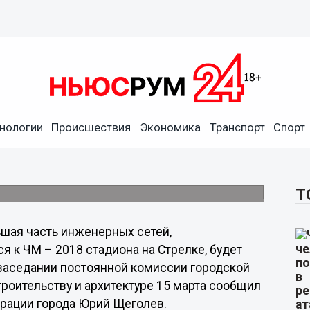
ей для строящегося к ЧМ –
нологии
Происшествия
Экономика
Транспорт
Спорт
т введена в 2016 году
тельства администрации города Юрий
Т
шая часть инженерных сетей,
к ЧМ – 2018 стадиона на Стрелке, будет
а заседании постоянной комиссии городской
роительству и архитектуре 15 марта сообщил
трации города Юрий Щеголев.