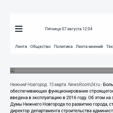
Общество
пятница 07 августа 12:04
15.03.2016
15:44
Большая часть инженерных сет
Лента
Общество
Политика
Лента мнений
Тех
2018 на Стрелке стадиона буде
Об этом сообщил директор департамента строи
Щеголев.
Нижний Новгород. 15 марта. NewsRoom24.ru -
Боль
обеспечивающих функционирование строящегося 
введена в эксплуатацию в 2016 году. Об этом н
Думы Нижнего Новгорода по развитию города, ст
директор департамента строительства админис