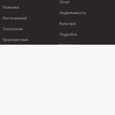
Спорт
Политика
Недвижимость
Лента мнений
Культура
Технологии
Подробно
Происшествия
Здоровье
Экономика
ПОДПИСКА
Подпишись на рассылку NEWSROOM24
и будь
в курсе новостей в своём городе:
Подписаться
© 2012 - 2025 ООО "Ньюсрум" (ИА Newsroom24 (Ньюсрум24).