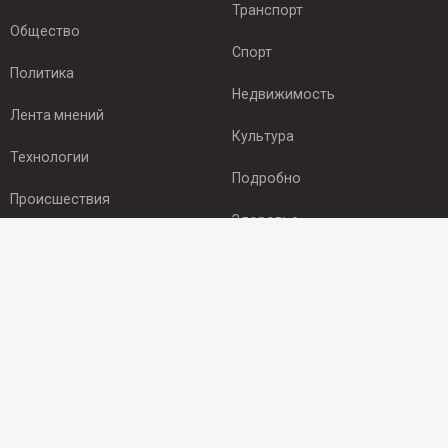
Транспорт
Общество
Спорт
Политика
Недвижимость
Лента мнений
Культура
Технологии
Подробно
Происшествия
Здоровье
Экономика
ПОДПИСКА
Подпишись на рассылку NEWSROOM24
и будь
в курсе новостей в своём городе:
Подписаться