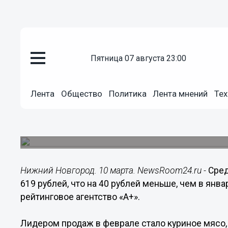
пятница 07 августа 23:00
Общество
Лента
Общество
Политика
Лента мнений
Тех
10.03.2016
09:11
Нижегородцы стали экономить
Средний чек снизился за месяц.
Нижний Новгород. 10 марта. NewsRoom24.ru -
Сред
619 рублей, что на 40 рублей меньше, чем в янв
рейтинговое агентство «А+».
Лидером продаж в феврале стало куриное мясо, 